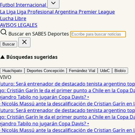
Futbol Internacional
La Liga
Liga Profesional Argentina
Premier League
Lucha Libre
AVISOS LEGALES
Buscar en SABES Deportes
Buscar
▲
Búsquedas sugeridas
Huachipato
Deportes Concepción
Fernández Vial
UdeC
Biobío
VIVO
turo: Será entrenador de destacado tenista argentino top 3
Cristián Garín le da el primer punto a Chile en la Copa Davi
jandro Tabilo no jugarán Copa Davis? •
icolás Massú ante la descalificación de Cristian Garín en la
turo: Será entrenador de destacado tenista argentino top 3
Cristián Garín le da el primer punto a Chile en la Copa Davi
jandro Tabilo no jugarán Copa Davis? •
icolás Massú ante la descalificación de Cristian Garín en la