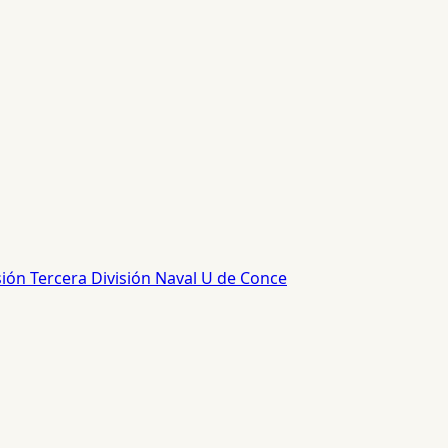
sión
Tercera División
Naval
U de Conce