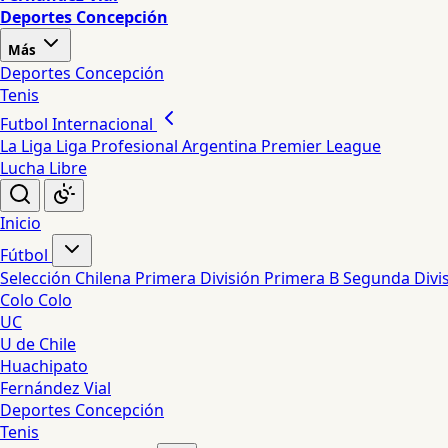
Deportes Concepción
Más
Deportes Concepción
Tenis
Futbol Internacional
La Liga
Liga Profesional Argentina
Premier League
Lucha Libre
Inicio
Fútbol
Selección Chilena
Primera División
Primera B
Segunda Divi
Colo Colo
UC
U de Chile
Huachipato
Fernández Vial
Deportes Concepción
Tenis