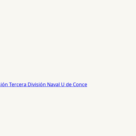
sión
Tercera División
Naval
U de Conce