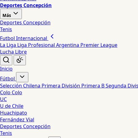
Deportes Concepción
Más
Deportes Concepción
Tenis
Futbol Internacional
La Liga
Liga Profesional Argentina
Premier League
Lucha Libre
Inicio
Fútbol
Selección Chilena
Primera División
Primera B
Segunda Divi
Colo Colo
UC
U de Chile
Huachipato
Fernández Vial
Deportes Concepción
Tenis