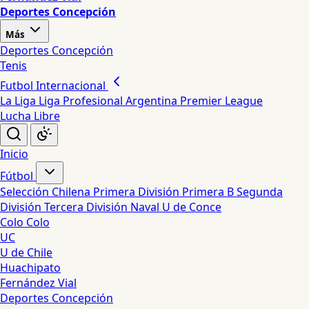
Deportes Concepción
Más
Deportes Concepción
Tenis
Futbol Internacional
La Liga
Liga Profesional Argentina
Premier League
Lucha Libre
Inicio
Fútbol
Selección Chilena
Primera División
Primera B
Segunda
División
Tercera División
Naval
U de Conce
Colo Colo
UC
U de Chile
Huachipato
Fernández Vial
Deportes Concepción