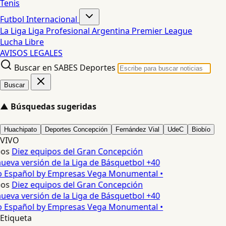
Tenis
Futbol Internacional
La Liga
Liga Profesional Argentina
Premier League
Lucha Libre
AVISOS LEGALES
Buscar en SABES Deportes
Buscar
▲
Búsquedas sugeridas
Huachipato
Deportes Concepción
Fernández Vial
UdeC
Biobío
VIVO
os
Diez equipos del Gran Concepción
ueva versión de la Liga de Básquetbol +40
o Español by Empresas Vega Monumental •
os
Diez equipos del Gran Concepción
ueva versión de la Liga de Básquetbol +40
o Español by Empresas Vega Monumental •
Etiqueta