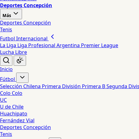
Deportes Concepción
Más
Deportes Concepción
Tenis
Futbol Internacional
La Liga
Liga Profesional Argentina
Premier League
Lucha Libre
Inicio
Fútbol
Selección Chilena
Primera División
Primera B
Segunda Divi
Colo Colo
UC
U de Chile
Huachipato
Fernández Vial
Deportes Concepción
Tenis