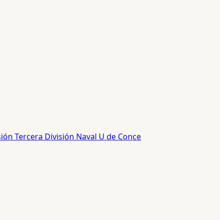
sión
Tercera División
Naval
U de Conce