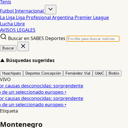
Tenis
Futbol Internacional
La Liga
Liga Profesional Argentina
Premier League
Lucha Libre
AVISOS LEGALES
Buscar en SABES Deportes
Buscar
▲
Búsquedas sugeridas
Huachipato
Deportes Concepción
Fernández Vial
UdeC
Biobío
VIVO
or causas desconocidas: sorprendente
o de un seleccionado europeo •
or causas desconocidas: sorprendente
o de un seleccionado europeo •
Etiqueta
Montenegro