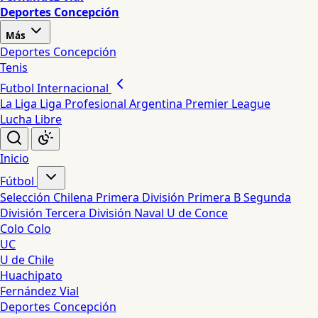
Deportes Concepción
Más
Deportes Concepción
Tenis
Futbol Internacional
La Liga
Liga Profesional Argentina
Premier League
Lucha Libre
Inicio
Fútbol
Selección Chilena
Primera División
Primera B
Segunda
División
Tercera División
Naval
U de Conce
Colo Colo
UC
U de Chile
Huachipato
Fernández Vial
Deportes Concepción