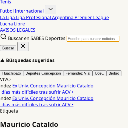
Tenis
Futbol Internacional
La Liga
Liga Profesional Argentina
Premier League
Lucha Libre
AVISOS LEGALES
Buscar en SABES Deportes
Buscar
▲
Búsquedas sugeridas
Huachipato
Deportes Concepción
Fernández Vial
UdeC
Biobío
VIVO
andez
Ex Univ. Concepción Mauricio Cataldo
días más difíciles tras sufrir ACV •
andez
Ex Univ. Concepción Mauricio Cataldo
días más difíciles tras sufrir ACV •
Etiqueta
Mauricio Cataldo