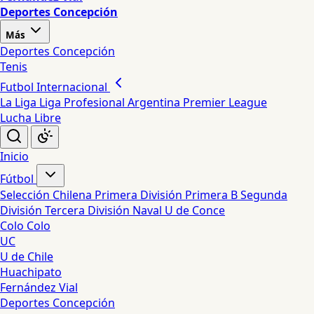
Deportes Concepción
Más
Deportes Concepción
Tenis
Futbol Internacional
La Liga
Liga Profesional Argentina
Premier League
Lucha Libre
Inicio
Fútbol
Selección Chilena
Primera División
Primera B
Segunda
División
Tercera División
Naval
U de Conce
Colo Colo
UC
U de Chile
Huachipato
Fernández Vial
Deportes Concepción