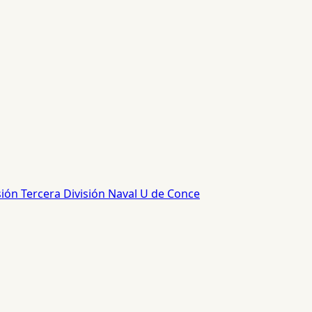
sión
Tercera División
Naval
U de Conce