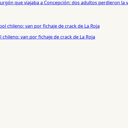
urgón que viajaba a Concepción: dos adultos perdieron la 
chileno: van por fichaje de crack de La Roja