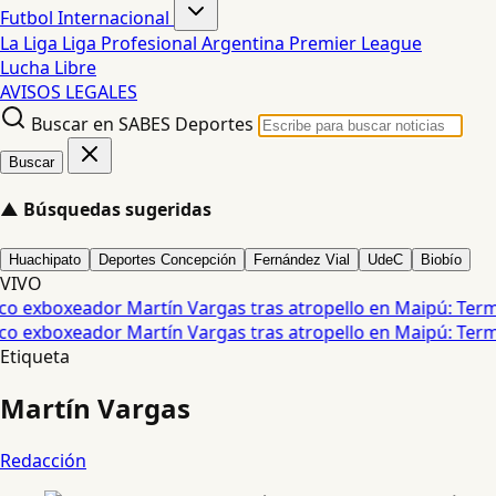
Futbol Internacional
La Liga
Liga Profesional Argentina
Premier League
Lucha Libre
AVISOS LEGALES
Buscar en SABES Deportes
Buscar
▲
Búsquedas sugeridas
Huachipato
Deportes Concepción
Fernández Vial
UdeC
Biobío
VIVO
o exboxeador Martín Vargas tras atropello en Maipú: Termi
o exboxeador Martín Vargas tras atropello en Maipú: Termi
Etiqueta
Martín Vargas
Redacción