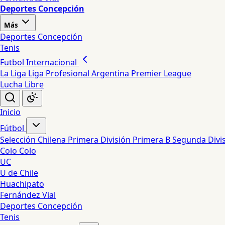
Deportes Concepción
Más
Deportes Concepción
Tenis
Futbol Internacional
La Liga
Liga Profesional Argentina
Premier League
Lucha Libre
Inicio
Fútbol
Selección Chilena
Primera División
Primera B
Segunda Divi
Colo Colo
UC
U de Chile
Huachipato
Fernández Vial
Deportes Concepción
Tenis