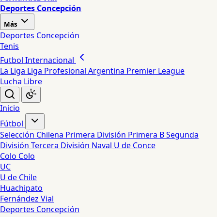
Deportes Concepción
Más
Deportes Concepción
Tenis
Futbol Internacional
La Liga
Liga Profesional Argentina
Premier League
Lucha Libre
Inicio
Fútbol
Selección Chilena
Primera División
Primera B
Segunda
División
Tercera División
Naval
U de Conce
Colo Colo
UC
U de Chile
Huachipato
Fernández Vial
Deportes Concepción