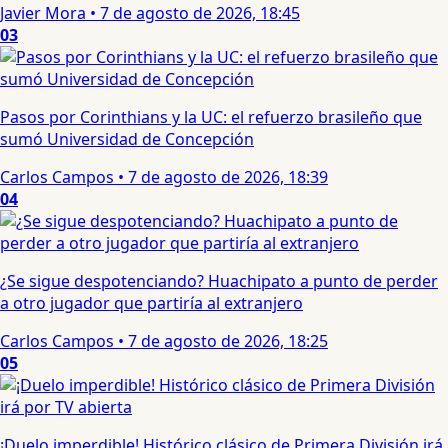
Javier Mora
•
7 de agosto de 2026, 18:45
03
Pasos por Corinthians y la UC: el refuerzo brasileño que
sumó Universidad de Concepción
Carlos Campos
•
7 de agosto de 2026, 18:39
04
¿Se sigue despotenciando? Huachipato a punto de perder
a otro jugador que partiría al extranjero
Carlos Campos
•
7 de agosto de 2026, 18:25
05
¡Duelo imperdible! Histórico clásico de Primera División irá