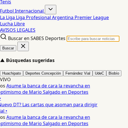
Tenis
Futbol Internacional
La Liga
Liga Profesional Argentina
Premier League
Lucha Libre
AVISOS LEGALES
Buscar en SABES Deportes
Buscar
▲
Búsquedas sugeridas
Huachipato
Deportes Concepción
Fernández Vial
UdeC
Biobío
VIVO
os
Asume la banca de cara la revancha en
optimismo de Mario Salgado en Deportes
•
uevo DT? Las cartas que asoman para dirigir
al •
os
Asume la banca de cara la revancha en
optimismo de Mario Salgado en Deportes