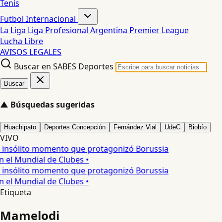
Tenis
Futbol Internacional
La Liga
Liga Profesional Argentina
Premier League
Lucha Libre
AVISOS LEGALES
Buscar en SABES Deportes
Buscar
▲
Búsquedas sugeridas
Huachipato
Deportes Concepción
Fernández Vial
UdeC
Biobío
VIVO
l insólito momento que protagonizó Borussia
el Mundial de Clubes •
l insólito momento que protagonizó Borussia
el Mundial de Clubes •
Etiqueta
Mamelodi