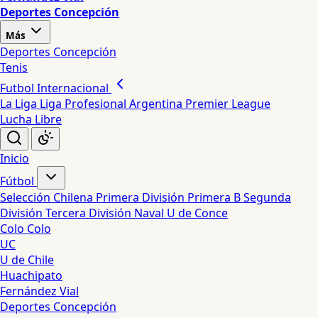
Deportes Concepción
Más
Deportes Concepción
Tenis
Futbol Internacional
La Liga
Liga Profesional Argentina
Premier League
Lucha Libre
Inicio
Fútbol
Selección Chilena
Primera División
Primera B
Segunda
División
Tercera División
Naval
U de Conce
Colo Colo
UC
U de Chile
Huachipato
Fernández Vial
Deportes Concepción