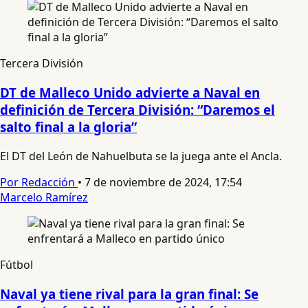
Tercera División
DT de Malleco Unido advierte a Naval en
definición de Tercera División: “Daremos el
salto final a la gloria”
El DT del León de Nahuelbuta se la juega ante el Ancla.
Por Redacción
•
7 de noviembre de 2024, 17:54
Marcelo Ramírez
Fútbol
Naval ya tiene rival para la gran final: Se