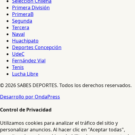
Selección Chilena
Primera División
PrimeraB
Segunda
Tercera
Naval
Huachipato
Deportes Concepción
UdeC
Fernández Vial
Tenis
Lucha Libre
© 2026 SABES DEPORTES. Todos los derechos reservados.
Desarrollo por OndaPress
Control de Privacidad
Utilizamos cookies para analizar el tráfico del sitio y
personalizar anuncios. Al hacer clic en "Aceptar todas",