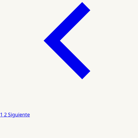
1
2
Siguiente