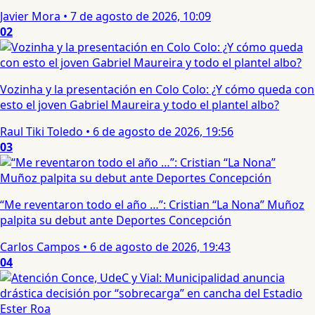
Javier Mora
•
7 de agosto de 2026, 10:09
02
Vozinha y la presentación en Colo Colo: ¿Y cómo queda con
esto el joven Gabriel Maureira y todo el plantel albo?
Raul Tiki Toledo
•
6 de agosto de 2026, 19:56
03
“Me reventaron todo el año …”: Cristian “La Nona” Muñoz
palpita su debut ante Deportes Concepción
Carlos Campos
•
6 de agosto de 2026, 19:43
04