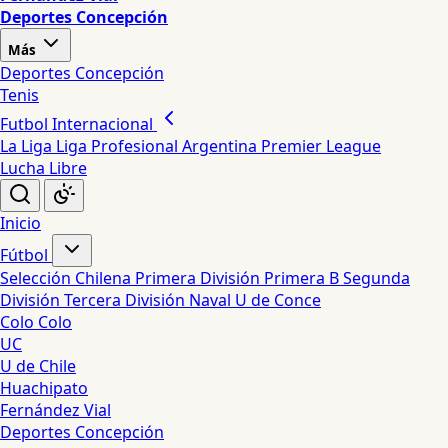
Deportes Concepción
Más
Deportes Concepción
Tenis
Futbol Internacional
La Liga
Liga Profesional Argentina
Premier League
Lucha Libre
Inicio
Fútbol
Selección Chilena
Primera División
Primera B
Segunda
División
Tercera División
Naval
U de Conce
Colo Colo
UC
U de Chile
Huachipato
Fernández Vial
Deportes Concepción