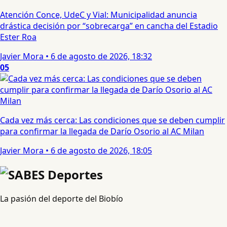
Atención Conce, UdeC y Vial: Municipalidad anuncia
drástica decisión por “sobrecarga” en cancha del Estadio
Ester Roa
Javier Mora
•
6 de agosto de 2026, 18:32
05
Cada vez más cerca: Las condiciones que se deben cumplir
para confirmar la llegada de Darío Osorio al AC Milan
Javier Mora
•
6 de agosto de 2026, 18:05
La pasión del deporte del Biobío