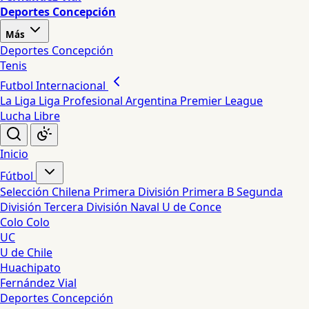
Deportes Concepción
Más
Deportes Concepción
Tenis
Futbol Internacional
La Liga
Liga Profesional Argentina
Premier League
Lucha Libre
Inicio
Fútbol
Selección Chilena
Primera División
Primera B
Segunda
División
Tercera División
Naval
U de Conce
Colo Colo
UC
U de Chile
Huachipato
Fernández Vial
Deportes Concepción