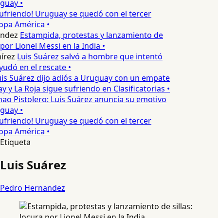
guay •
ufriendo! Uruguay se quedó con el tercer
opa América •
ndez
Estampida, protestas y lanzamiento de
 por Lionel Messi en la India •
írez
Luis Suárez salvó a hombre que intentó
yudó en el rescate •
is Suárez dijo adiós a Uruguay con un empate
 y La Roja sigue sufriendo en Clasificatorias •
ao Pistolero: Luis Suárez anuncia su emotivo
guay •
ufriendo! Uruguay se quedó con el tercer
opa América •
Etiqueta
Luis Suárez
Pedro Hernandez