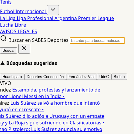
Tenis
Futbol Internacional
La Liga
Liga Profesional Argentina
Premier League
Lucha Libre
AVISOS LEGALES
Buscar en SABES Deportes
Buscar
▲
Búsquedas sugeridas
Huachipato
Deportes Concepción
Fernández Vial
UdeC
Biobío
VIVO
ndez
Estampida, protestas y lanzamiento de
 por Lionel Messi en la India •
írez
Luis Suárez salvó a hombre que intentó
yudó en el rescate •
is Suárez dijo adiós a Uruguay con un empate
 y La Roja sigue sufriendo en Clasificatorias •
ao Pistolero: Luis Suárez anuncia su emotivo