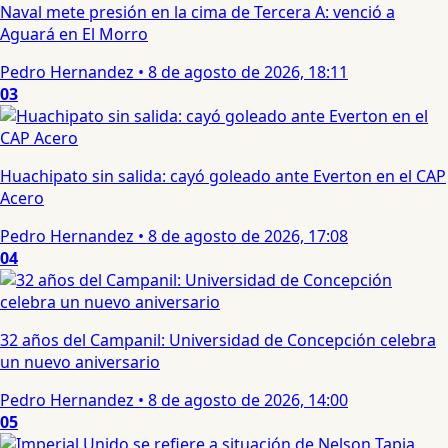
Naval mete presión en la cima de Tercera A: venció a
Aguará en El Morro
Pedro Hernandez
•
8 de agosto de 2026, 18:11
03
Huachipato sin salida: cayó goleado ante Everton en el CAP
Acero
Pedro Hernandez
•
8 de agosto de 2026, 17:08
04
32 años del Campanil: Universidad de Concepción celebra
un nuevo aniversario
Pedro Hernandez
•
8 de agosto de 2026, 14:00
05