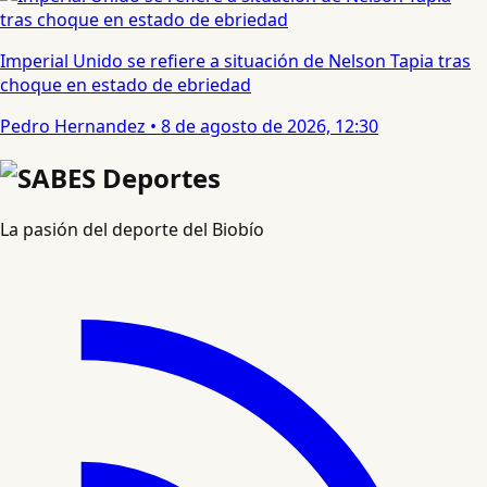
Imperial Unido se refiere a situación de Nelson Tapia tras
choque en estado de ebriedad
Pedro Hernandez
•
8 de agosto de 2026, 12:30
La pasión del deporte del Biobío