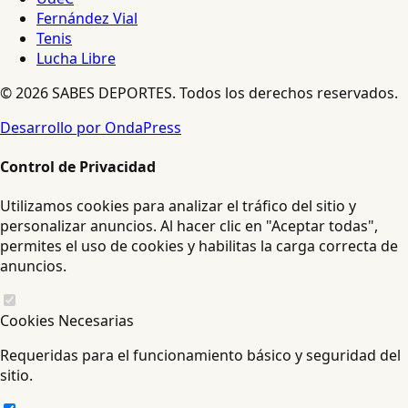
Fernández Vial
Tenis
Lucha Libre
© 2026 SABES DEPORTES. Todos los derechos reservados.
Desarrollo por OndaPress
Control de Privacidad
Utilizamos cookies para analizar el tráfico del sitio y
personalizar anuncios. Al hacer clic en "Aceptar todas",
permites el uso de cookies y habilitas la carga correcta de
anuncios.
Cookies Necesarias
Requeridas para el funcionamiento básico y seguridad del
sitio.