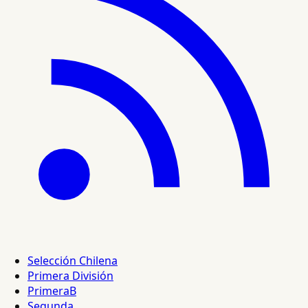
Selección Chilena
Primera División
PrimeraB
Segunda