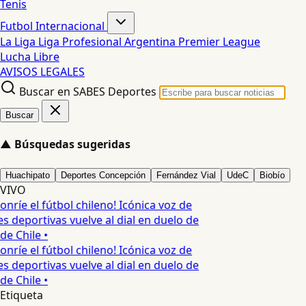
Tenis
Futbol Internacional
La Liga
Liga Profesional Argentina
Premier League
Lucha Libre
AVISOS LEGALES
Buscar en SABES Deportes
Buscar
▲
Búsquedas sugeridas
Huachipato
Deportes Concepción
Fernández Vial
UdeC
Biobío
VIVO
onríe el fútbol chileno! Icónica voz de
s deportivas vuelve al dial en duelo de
de Chile •
onríe el fútbol chileno! Icónica voz de
s deportivas vuelve al dial en duelo de
de Chile •
Etiqueta