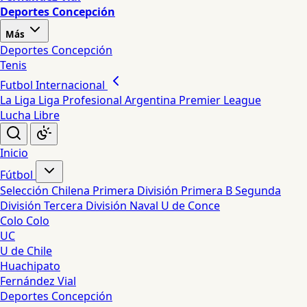
Deportes Concepción
Más
Deportes Concepción
Tenis
Futbol Internacional
La Liga
Liga Profesional Argentina
Premier League
Lucha Libre
Inicio
Fútbol
Selección Chilena
Primera División
Primera B
Segunda
División
Tercera División
Naval
U de Conce
Colo Colo
UC
U de Chile
Huachipato
Fernández Vial
Deportes Concepción