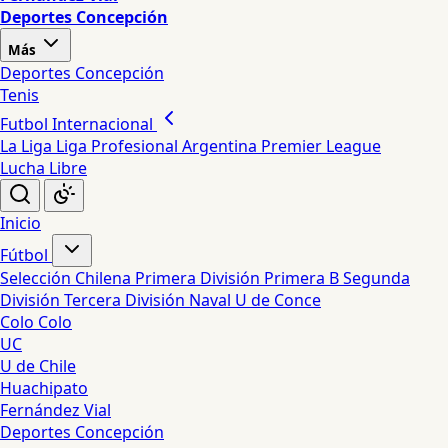
Deportes Concepción
Más
Deportes Concepción
Tenis
Futbol Internacional
La Liga
Liga Profesional Argentina
Premier League
Lucha Libre
Inicio
Fútbol
Selección Chilena
Primera División
Primera B
Segunda
División
Tercera División
Naval
U de Conce
Colo Colo
UC
U de Chile
Huachipato
Fernández Vial
Deportes Concepción