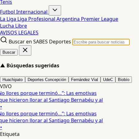
Tenis
Futbol Internacional
La Liga
Liga Profesional Argentina
Premier League
Lucha Libre
AVISOS LEGALES
Buscar en SABES Deportes
Buscar
▲
Búsquedas sugeridas
Huachipato
Deportes Concepción
Fernández Vial
UdeC
Biobío
VIVO
No llores porque terminó…”: Las emotivas
ue hicieron llorar al Santiago Bernabéu y al
•
No llores porque terminó…”: Las emotivas
ue hicieron llorar al Santiago Bernabéu y al
•
Etiqueta