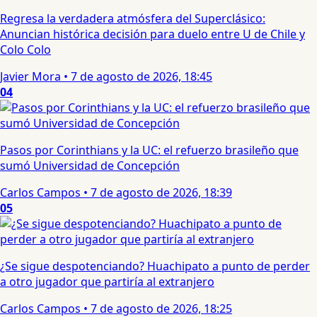
Regresa la verdadera atmósfera del Superclásico:
Anuncian histórica decisión para duelo entre U de Chile y
Colo Colo
Javier Mora
•
7 de agosto de 2026, 18:45
04
Pasos por Corinthians y la UC: el refuerzo brasileño que
sumó Universidad de Concepción
Carlos Campos
•
7 de agosto de 2026, 18:39
05
¿Se sigue despotenciando? Huachipato a punto de perder
a otro jugador que partiría al extranjero
Carlos Campos
•
7 de agosto de 2026, 18:25