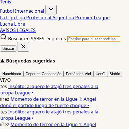
Tenis
Futbol Internacional
La Liga
Liga Profesional Argentina
Premier League
Lucha Libre
AVISOS LEGALES
Buscar en SABES Deportes
Buscar
▲
Búsquedas sugeridas
Huachipato
Deportes Concepción
Fernández Vial
UdeC
Biobío
VIVO
tes
Insólito: arquero le atajó tres penales a la
uropa League •
írez
Momento de terror en la Ligue 1: Angel
nó el partido luego de fuerte choque •
tes
Insólito: arquero le atajó tres penales a la
uropa League •
írez
Momento de terror en la Ligue 1: Angel