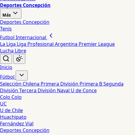
Deportes Concepción
Más
Deportes Concepción
Tenis
Futbol Internacional
La Liga
Liga Profesional Argentina
Premier League
Lucha Libre
Inicio
Fútbol
Selección Chilena
Primera División
Primera B
Segunda
División
Tercera División
Naval
U de Conce
Colo Colo
UC
U de Chile
Huachipato
Fernández Vial
Deportes Concepción