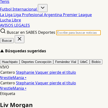
Tenis
Futbol Internacional
La Liga
Liga Profesional Argentina
Premier League
Lucha Libre
AVISOS LEGALES
Buscar en SABES Deportes
Buscar
▲
Búsquedas sugeridas
Huachipato
Deportes Concepción
Fernández Vial
UdeC
Biobío
VIVO
 Cantero
Stephanie Vaquer pierde el título
WrestleMania •
 Cantero
Stephanie Vaquer pierde el título
WrestleMania •
Etiqueta
Liv Morgan