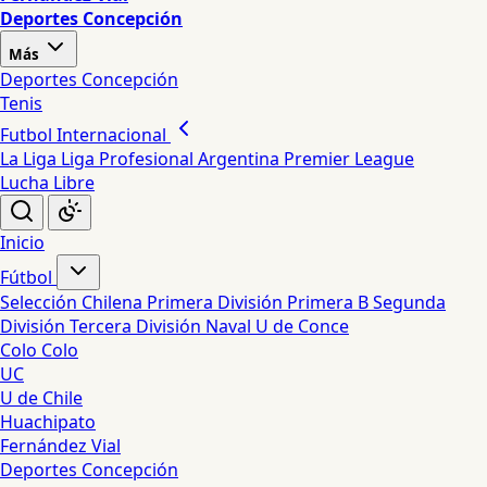
Deportes Concepción
Más
Deportes Concepción
Tenis
Futbol Internacional
La Liga
Liga Profesional Argentina
Premier League
Lucha Libre
Inicio
Fútbol
Selección Chilena
Primera División
Primera B
Segunda
División
Tercera División
Naval
U de Conce
Colo Colo
UC
U de Chile
Huachipato
Fernández Vial
Deportes Concepción