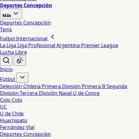
Deportes Concepción
Más
Deportes Concepción
Tenis
Futbol Internacional
La Liga
Liga Profesional Argentina
Premier League
Lucha Libre
Inicio
Fútbol
Selección Chilena
Primera División
Primera B
Segunda
División
Tercera División
Naval
U de Conce
Colo Colo
UC
U de Chile
Huachipato
Fernández Vial
Deportes Concepción