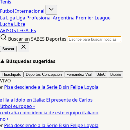
Tenis
Futbol Internacional
La Liga
Liga Profesional Argentina
Premier League
Lucha Libre
AVISOS LEGALES
Buscar en SABES Deportes
Buscar
▲
Búsquedas sugeridas
Huachipato
Deportes Concepción
Fernández Vial
UdeC
Biobío
VIVO
r
Pisa desciende a la Serie B sin Felipe Loyola
 lila a ídolo en Italia: El presente de Carlos
fútbol europeo •
 extraña coincidencia de este equipo italiano
no •
r
Pisa desciende a la Serie B sin Felipe Loyola