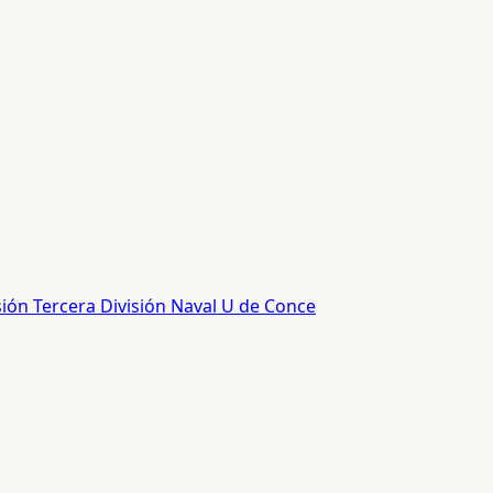
sión
Tercera División
Naval
U de Conce