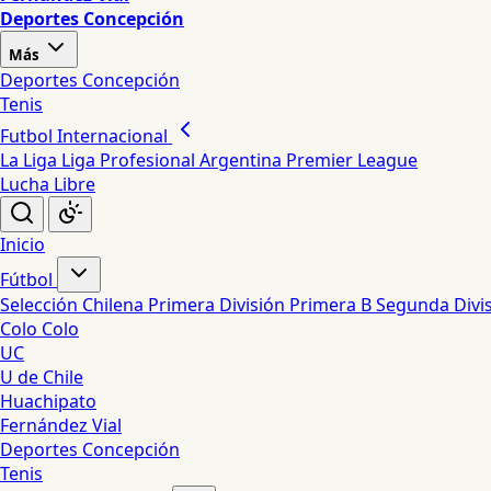
Deportes Concepción
Más
Deportes Concepción
Tenis
Futbol Internacional
La Liga
Liga Profesional Argentina
Premier League
Lucha Libre
Inicio
Fútbol
Selección Chilena
Primera División
Primera B
Segunda Divi
Colo Colo
UC
U de Chile
Huachipato
Fernández Vial
Deportes Concepción
Tenis