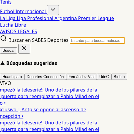
Tenis
Futbol Internacional
La Liga
Liga Profesional Argentina
Premier League
Lucha Libre
AVISOS LEGALES
Buscar en SABES Deportes
Buscar
▲
Búsquedas sugeridas
Huachipato
Deportes Concepción
Fernández Vial
UdeC
Biobío
VIVO
mpezó la teleserie!: Uno de los pilares de la
 puerta para reemplazar a Pablo Milad en el
o •
clusivo | Anfp se opone al ascenso de
ncepción •
mpezó la teleserie!: Uno de los pilares de la
 puerta para reemplazar a Pablo Milad en el