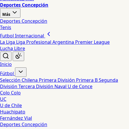
Deportes Concepción
Más
Deportes Concepción
Tenis
Futbol Internacional
La Liga
Liga Profesional Argentina
Premier League
Lucha Libre
Inicio
Fútbol
Selección Chilena
Primera División
Primera B
Segunda
División
Tercera División
Naval
U de Conce
Colo Colo
UC
U de Chile
Huachipato
Fernández Vial
Deportes Concepción