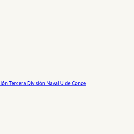
sión
Tercera División
Naval
U de Conce