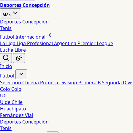
Deportes Concepción
Más
Deportes Concepción
Tenis
Futbol Internacional
La Liga
Liga Profesional Argentina
Premier League
Lucha Libre
Inicio
Fútbol
Selección Chilena
Primera División
Primera B
Segunda Divi
Colo Colo
UC
U de Chile
Huachipato
Fernández Vial
Deportes Concepción
Tenis