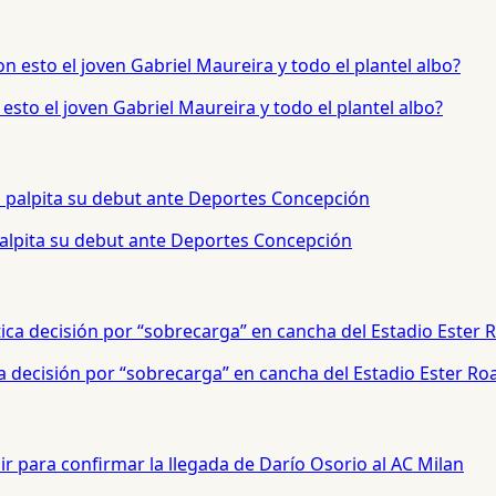
sto el joven Gabriel Maureira y todo el plantel albo?
palpita su debut ante Deportes Concepción
a decisión por “sobrecarga” en cancha del Estadio Ester Ro