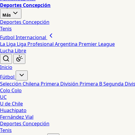
Deportes Concepción
Más
Deportes Concepción
Tenis
Futbol Internacional
La Liga
Liga Profesional Argentina
Premier League
Lucha Libre
Inicio
Fútbol
Selección Chilena
Primera División
Primera B
Segunda Divi
Colo Colo
UC
U de Chile
Huachipato
Fernández Vial
Deportes Concepción
Tenis