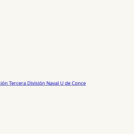
sión
Tercera División
Naval
U de Conce