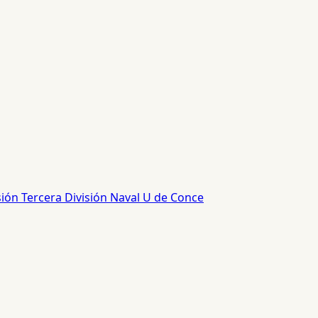
sión
Tercera División
Naval
U de Conce