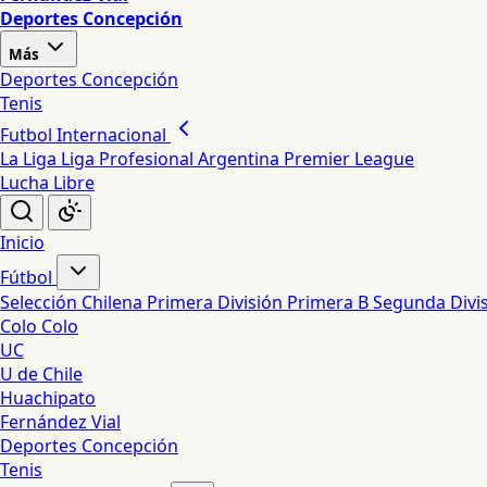
Deportes Concepción
Más
Deportes Concepción
Tenis
Futbol Internacional
La Liga
Liga Profesional Argentina
Premier League
Lucha Libre
Inicio
Fútbol
Selección Chilena
Primera División
Primera B
Segunda Divi
Colo Colo
UC
U de Chile
Huachipato
Fernández Vial
Deportes Concepción
Tenis