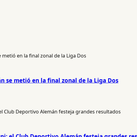
 se metió en la final zonal de la Liga Dos
ni: el Club Deportivo Alemán festeja grandes re