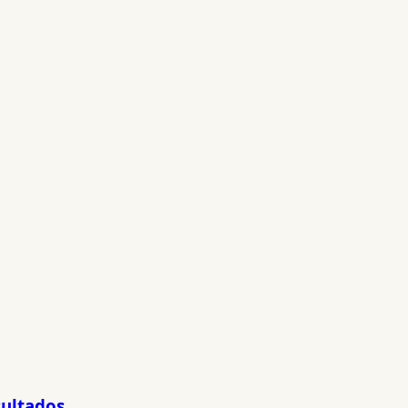
sultados