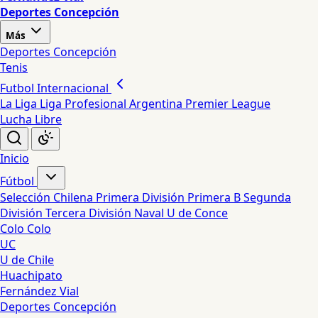
Deportes Concepción
Más
Deportes Concepción
Tenis
Futbol Internacional
La Liga
Liga Profesional Argentina
Premier League
Lucha Libre
Inicio
Fútbol
Selección Chilena
Primera División
Primera B
Segunda
División
Tercera División
Naval
U de Conce
Colo Colo
UC
U de Chile
Huachipato
Fernández Vial
Deportes Concepción