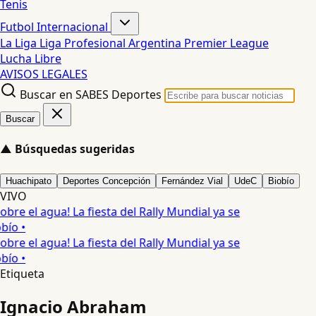
Tenis
Futbol Internacional
La Liga
Liga Profesional Argentina
Premier League
Lucha Libre
AVISOS LEGALES
Buscar en SABES Deportes
Buscar
▲
Búsquedas sugeridas
Huachipato
Deportes Concepción
Fernández Vial
UdeC
Biobío
VIVO
obre el agua! La fiesta del Rally Mundial ya se
bío •
obre el agua! La fiesta del Rally Mundial ya se
bío •
Etiqueta
Ignacio Abraham