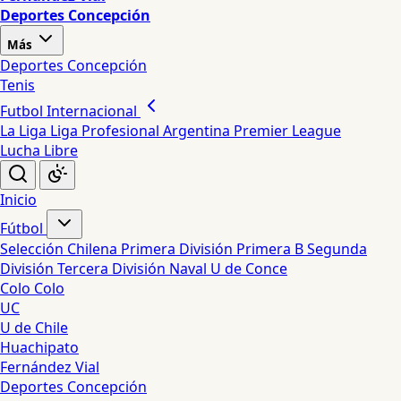
Deportes Concepción
Más
Deportes Concepción
Tenis
Futbol Internacional
La Liga
Liga Profesional Argentina
Premier League
Lucha Libre
Inicio
Fútbol
Selección Chilena
Primera División
Primera B
Segunda
División
Tercera División
Naval
U de Conce
Colo Colo
UC
U de Chile
Huachipato
Fernández Vial
Deportes Concepción