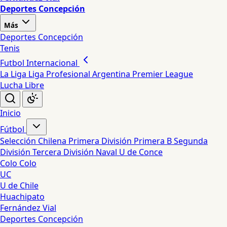
Deportes Concepción
Más
Deportes Concepción
Tenis
Futbol Internacional
La Liga
Liga Profesional Argentina
Premier League
Lucha Libre
Inicio
Fútbol
Selección Chilena
Primera División
Primera B
Segunda
División
Tercera División
Naval
U de Conce
Colo Colo
UC
U de Chile
Huachipato
Fernández Vial
Deportes Concepción