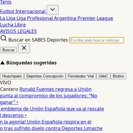
Tenis
Futbol Internacional
La Liga
Liga Profesional Argentina
Premier League
Lucha Libre
AVISOS LEGALES
Buscar en SABES Deportes
Buscar
▲
Búsquedas sugeridas
Huachipato
Deportes Concepción
Fernández Vial
UdeC
Biobío
VIVO
 Cantero
Ronald Fuentes regresa a Unión
punta al compromiso de los jugadores: “No
ganar” •
 emblema de Unión Española que va al rescate
l descenso •
n la agonía! Unión Española respira en el
no tras sufrido duelo contra Deportes Limache