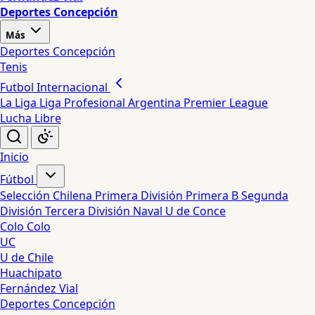
Deportes Concepción
Más
Deportes Concepción
Tenis
Futbol Internacional
La Liga
Liga Profesional Argentina
Premier League
Lucha Libre
Inicio
Fútbol
Selección Chilena
Primera División
Primera B
Segunda
División
Tercera División
Naval
U de Conce
Colo Colo
UC
U de Chile
Huachipato
Fernández Vial
Deportes Concepción