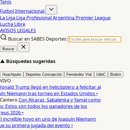
Tenis
Futbol Internacional
La Liga
Liga Profesional Argentina
Premier League
Lucha Libre
AVISOS LEGALES
Buscar en SABES Deportes
Buscar
▲
Búsquedas sugeridas
Huachipato
Deportes Concepción
Fernández Vial
UdeC
Biobío
VIVO
onald Trump llegó en helicóptero a felicitar al
uín Niemann tras torneo en Estados Unidos •
Cantero
Con Alcaraz, Sabalenka y Yamal como
s: Estos son todos los ganadores de los
eus 2026 •
l increíble hoyo en uno de Joaquín Niemann
ue su primera jugada del evento •