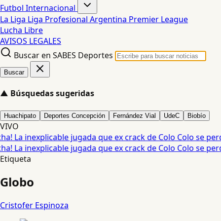
Futbol Internacional
La Liga
Liga Profesional Argentina
Premier League
Lucha Libre
AVISOS LEGALES
Buscar en SABES Deportes
Buscar
▲
Búsquedas sugeridas
Huachipato
Deportes Concepción
Fernández Vial
UdeC
Biobío
VIVO
ha! La inexplicable jugada que ex crack de Colo Colo se perdi
ha! La inexplicable jugada que ex crack de Colo Colo se perdi
Etiqueta
Globo
Cristofer Espinoza