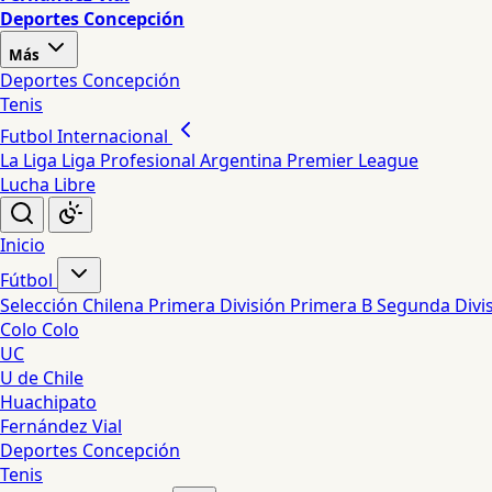
Deportes Concepción
Más
Deportes Concepción
Tenis
Futbol Internacional
La Liga
Liga Profesional Argentina
Premier League
Lucha Libre
Inicio
Fútbol
Selección Chilena
Primera División
Primera B
Segunda Divi
Colo Colo
UC
U de Chile
Huachipato
Fernández Vial
Deportes Concepción
Tenis