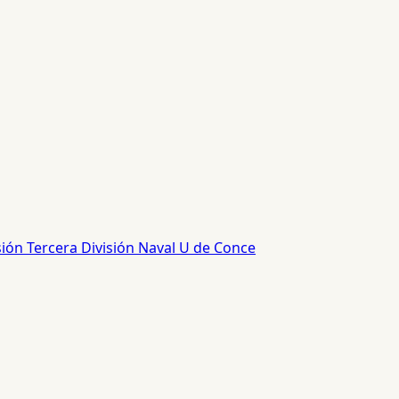
sión
Tercera División
Naval
U de Conce