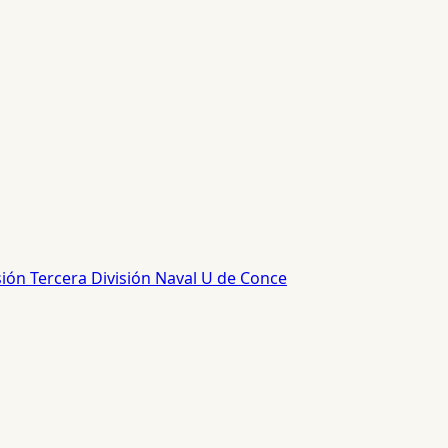
sión
Tercera División
Naval
U de Conce