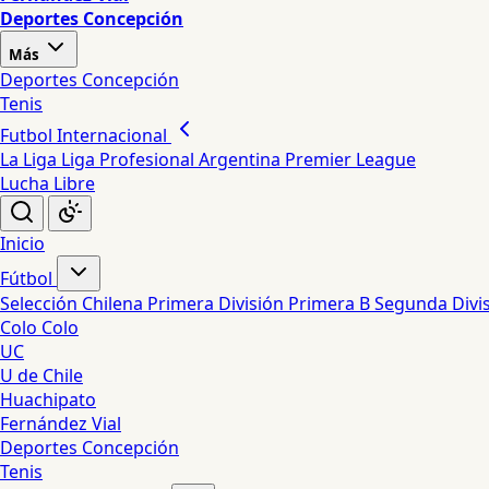
Deportes Concepción
Más
Deportes Concepción
Tenis
Futbol Internacional
La Liga
Liga Profesional Argentina
Premier League
Lucha Libre
Inicio
Fútbol
Selección Chilena
Primera División
Primera B
Segunda Divi
Colo Colo
UC
U de Chile
Huachipato
Fernández Vial
Deportes Concepción
Tenis