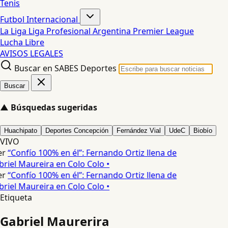
Tenis
Futbol Internacional
La Liga
Liga Profesional Argentina
Premier League
Lucha Libre
AVISOS LEGALES
Buscar en SABES Deportes
Buscar
▲
Búsquedas sugeridas
Huachipato
Deportes Concepción
Fernández Vial
UdeC
Biobío
VIVO
er
“Confío 100% en él”: Fernando Ortiz llena de
briel Maureira en Colo Colo •
er
“Confío 100% en él”: Fernando Ortiz llena de
briel Maureira en Colo Colo •
Etiqueta
Gabriel Maurerira