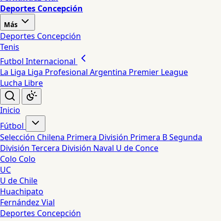
Deportes Concepción
Más
Deportes Concepción
Tenis
Futbol Internacional
La Liga
Liga Profesional Argentina
Premier League
Lucha Libre
Inicio
Fútbol
Selección Chilena
Primera División
Primera B
Segunda
División
Tercera División
Naval
U de Conce
Colo Colo
UC
U de Chile
Huachipato
Fernández Vial
Deportes Concepción