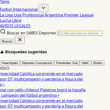
Tenis
Futbol Internacional
La Liga
Liga Profesional Argentina
Premier League
Lucha Libre
AVISOS LEGALES
Buscar en SABES Deportes
Buscar
▲
Búsquedas sugeridas
Huachipato
Deportes Concepción
Fernández Vial
UdeC
Biobío
VIVO
iversidad Católica sorprende en el mercado
 por DT multicampeón y perdería a figura del
o •
inal con sello chileno! Platense logró la hazaña
o campeón del fútbol argentino •
iversidad Católica sorprende en el mercado
 por DT multicampeón y perdería a figura del