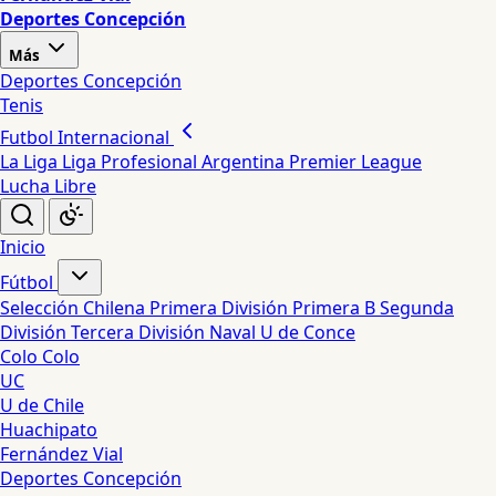
Deportes Concepción
Más
Deportes Concepción
Tenis
Futbol Internacional
La Liga
Liga Profesional Argentina
Premier League
Lucha Libre
Inicio
Fútbol
Selección Chilena
Primera División
Primera B
Segunda
División
Tercera División
Naval
U de Conce
Colo Colo
UC
U de Chile
Huachipato
Fernández Vial
Deportes Concepción