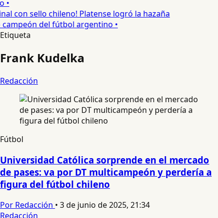
o •
inal con sello chileno! Platense logró la hazaña
o campeón del fútbol argentino •
Etiqueta
Frank Kudelka
Redacción
Fútbol
Universidad Católica sorprende en el mercado
de pases: va por DT multicampeón y perdería a
figura del fútbol chileno
Por Redacción
•
3 de junio de 2025, 21:34
Redacción