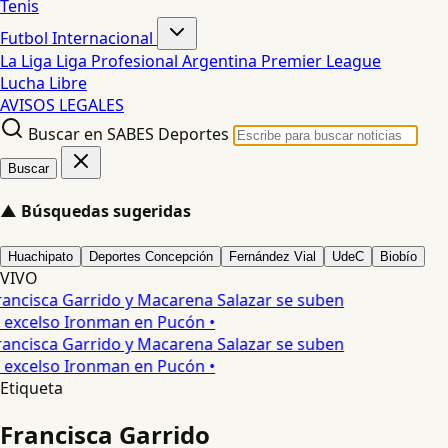
Tenis
Futbol Internacional
La Liga
Liga Profesional Argentina
Premier League
Lucha Libre
AVISOS LEGALES
Buscar en SABES Deportes
Buscar
▲
Búsquedas sugeridas
Huachipato
Deportes Concepción
Fernández Vial
UdeC
Biobío
VIVO
rancisca Garrido y Macarena Salazar se suben
s excelso Ironman en Pucón •
rancisca Garrido y Macarena Salazar se suben
s excelso Ironman en Pucón •
Etiqueta
Francisca Garrido