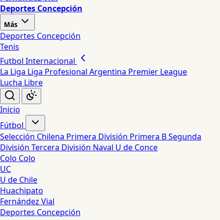
Deportes Concepción
Más
Deportes Concepción
Tenis
Futbol Internacional
La Liga
Liga Profesional Argentina
Premier League
Lucha Libre
Inicio
Fútbol
Selección Chilena
Primera División
Primera B
Segunda
División
Tercera División
Naval
U de Conce
Colo Colo
UC
U de Chile
Huachipato
Fernández Vial
Deportes Concepción