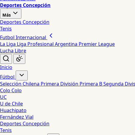
Deportes Concepción
Más
Deportes Concepción
Tenis
Futbol Internacional
La Liga
Liga Profesional Argentina
Premier League
Lucha Libre
Inicio
Fútbol
Selección Chilena
Primera División
Primera B
Segunda Divi
Colo Colo
UC
U de Chile
Huachipato
Fernández Vial
Deportes Concepción
Tenis