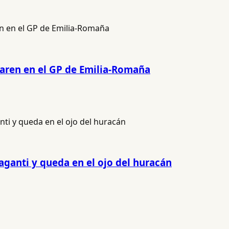
Laren en el GP de Emilia-Romaña
aganti y queda en el ojo del huracán