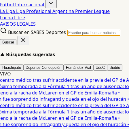
Futbol Internacional
La Liga
Liga Profesional Argentina
Premier League
Lucha Libre
AVISOS LEGALES
Buscar en SABES Deportes
Buscar
▲
Búsquedas sugeridas
Huachipato
Deportes Concepción
Fernández Vial
UdeC
Biobío
VIVO
ntro médico tras sufrir accidente en la previa del GP de Aust
xima temporada a la Fórmula 1 tras un año de ausencia: lo 
o a la racha de McLaren en el GP de Emilia-Romaña •
ue sorprendido infraganti y queda en el ojo del huracán •
ntro médico tras sufrir accidente en la previa del GP de Aust
xima temporada a la Fórmula 1 tras un año de ausencia: lo 
o a la racha de McLaren en el GP de Emilia-Romaña •
ue sorprendido infraganti y queda en el ojo del huracán •