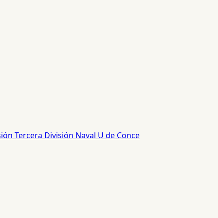
sión
Tercera División
Naval
U de Conce