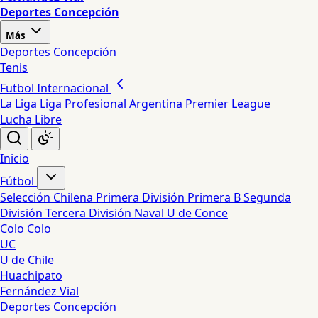
Deportes Concepción
Más
Deportes Concepción
Tenis
Futbol Internacional
La Liga
Liga Profesional Argentina
Premier League
Lucha Libre
Inicio
Fútbol
Selección Chilena
Primera División
Primera B
Segunda
División
Tercera División
Naval
U de Conce
Colo Colo
UC
U de Chile
Huachipato
Fernández Vial
Deportes Concepción