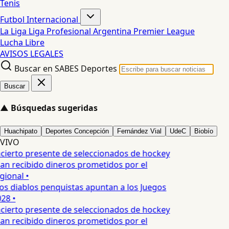
Tenis
Futbol Internacional
La Liga
Liga Profesional Argentina
Premier League
Lucha Libre
AVISOS LEGALES
Buscar en SABES Deportes
Buscar
▲
Búsquedas sugeridas
Huachipato
Deportes Concepción
Fernández Vial
UdeC
Biobío
VIVO
cierto presente de seleccionados de hockey
an recibido dineros prometidos por el
ional •
s diablos penquistas apuntan a los Juegos
28 •
cierto presente de seleccionados de hockey
an recibido dineros prometidos por el