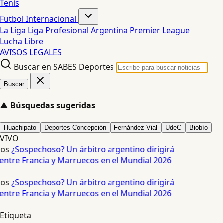
Tenis
Futbol Internacional
La Liga
Liga Profesional Argentina
Premier League
Lucha Libre
AVISOS LEGALES
Buscar en SABES Deportes
Buscar
▲
Búsquedas sugeridas
Huachipato
Deportes Concepción
Fernández Vial
UdeC
Biobío
VIVO
os
¿Sospechoso? Un árbitro argentino dirigirá
 entre Francia y Marruecos en el Mundial 2026
os
¿Sospechoso? Un árbitro argentino dirigirá
 entre Francia y Marruecos en el Mundial 2026
Etiqueta