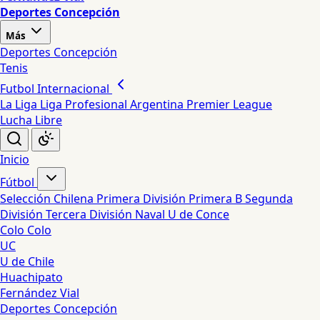
Deportes Concepción
Más
Deportes Concepción
Tenis
Futbol Internacional
La Liga
Liga Profesional Argentina
Premier League
Lucha Libre
Inicio
Fútbol
Selección Chilena
Primera División
Primera B
Segunda
División
Tercera División
Naval
U de Conce
Colo Colo
UC
U de Chile
Huachipato
Fernández Vial
Deportes Concepción