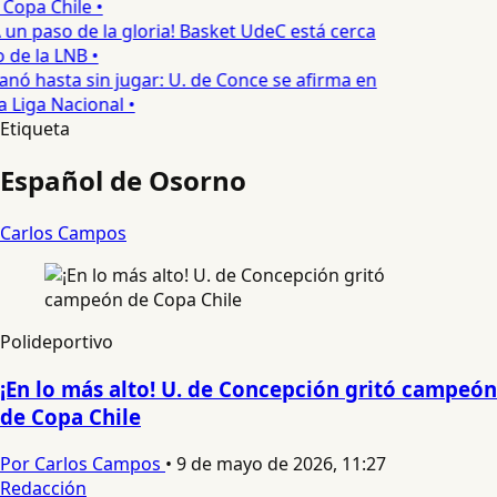
Copa Chile •
 un paso de la gloria! Basket UdeC está cerca
o de la LNB •
nó hasta sin jugar: U. de Conce se afirma en
a Liga Nacional •
Etiqueta
Español de Osorno
Carlos Campos
Polideportivo
¡En lo más alto! U. de Concepción gritó campeón
de Copa Chile
Por Carlos Campos
•
9 de mayo de 2026, 11:27
Redacción