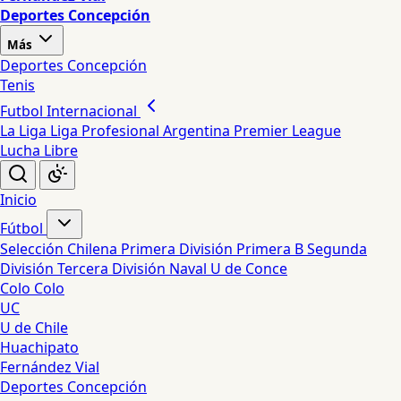
Deportes Concepción
Más
Deportes Concepción
Tenis
Futbol Internacional
La Liga
Liga Profesional Argentina
Premier League
Lucha Libre
Inicio
Fútbol
Selección Chilena
Primera División
Primera B
Segunda
División
Tercera División
Naval
U de Conce
Colo Colo
UC
U de Chile
Huachipato
Fernández Vial
Deportes Concepción