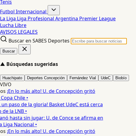
Tenis
Futbol Internacional
La Liga
Liga Profesional Argentina
Premier League
Lucha Libre
AVISOS LEGALES
Buscar en SABES Deportes
Buscar
▲
Búsquedas sugeridas
Huachipato
Deportes Concepción
Fernández Vial
UdeC
Biobío
VIVO
os
¡En lo más alto! U. de Concepción gritó
Copa Chile •
 un paso de la gloria! Basket UdeC está cerca
o de la LNB •
nó hasta sin jugar: U. de Conce se afirma en
a Liga Nacional •
os
¡En lo más alto! U. de Concepción gritó