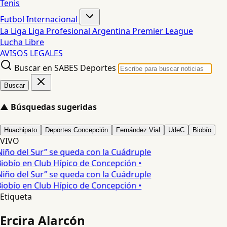
Tenis
Futbol Internacional
La Liga
Liga Profesional Argentina
Premier League
Lucha Libre
AVISOS LEGALES
Buscar en SABES Deportes
Buscar
▲
Búsquedas sugeridas
Huachipato
Deportes Concepción
Fernández Vial
UdeC
Biobío
VIVO
Niño del Sur” se queda con la Cuádruple
iobío en Club Hípico de Concepción •
Niño del Sur” se queda con la Cuádruple
iobío en Club Hípico de Concepción •
Etiqueta
Ercira Alarcón