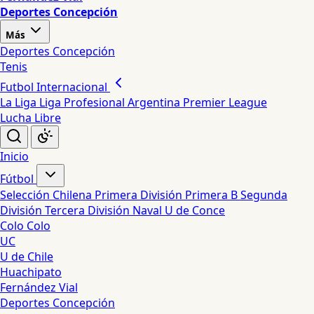
Deportes Concepción
Más
Deportes Concepción
Tenis
Futbol Internacional
La Liga
Liga Profesional Argentina
Premier League
Lucha Libre
Inicio
Fútbol
Selección Chilena
Primera División
Primera B
Segunda
División
Tercera División
Naval
U de Conce
Colo Colo
UC
U de Chile
Huachipato
Fernández Vial
Deportes Concepción