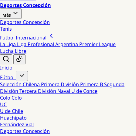
Deportes Concepción
Más
Deportes Concepción
Tenis
Futbol Internacional
La Liga
Liga Profesional Argentina
Premier League
Lucha Libre
Inicio
Fútbol
Selección Chilena
Primera División
Primera B
Segunda
División
Tercera División
Naval
U de Conce
Colo Colo
UC
U de Chile
Huachipato
Fernández Vial
Deportes Concepción