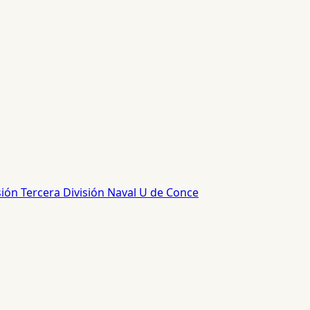
sión
Tercera División
Naval
U de Conce