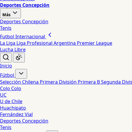
Deportes Concepción
Más
Deportes Concepción
Tenis
Futbol Internacional
La Liga
Liga Profesional Argentina
Premier League
Lucha Libre
Inicio
Fútbol
Selección Chilena
Primera División
Primera B
Segunda Divi
Colo Colo
UC
U de Chile
Huachipato
Fernández Vial
Deportes Concepción
Tenis