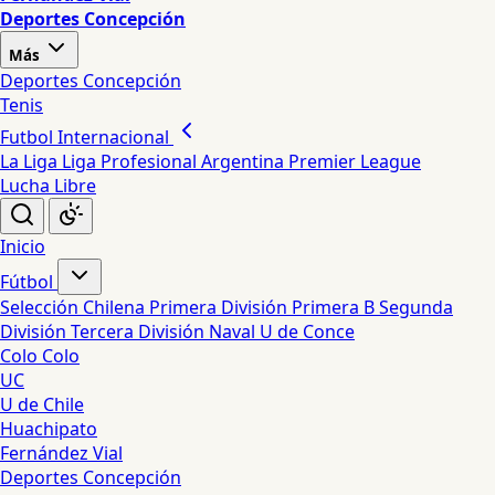
Deportes Concepción
Más
Deportes Concepción
Tenis
Futbol Internacional
La Liga
Liga Profesional Argentina
Premier League
Lucha Libre
Inicio
Fútbol
Selección Chilena
Primera División
Primera B
Segunda
División
Tercera División
Naval
U de Conce
Colo Colo
UC
U de Chile
Huachipato
Fernández Vial
Deportes Concepción