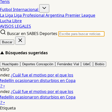
Tenis
Futbol Internacional
La Liga
Liga Profesional Argentina
Premier League
Lucha Libre
AVISOS LEGALES
Buscar en SABES Deportes
Buscar
▲
Búsquedas sugeridas
Huachipato
Deportes Concepción
Fernández Vial
UdeC
Biobío
VIVO
andez
¿Cuál fue el motivo por el que los
edellín ocasionaron disturbios en Copa
? •
andez
¿Cuál fue el motivo por el que los
edellín ocasionaron disturbios en Copa
? •
Etiqueta