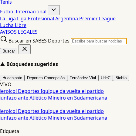
Tenis
Futbol Internacional
La Liga
Liga Profesional Argentina
Premier League
Lucha Libre
AVISOS LEGALES
Buscar en SABES Deportes
Buscar
▲
Búsquedas sugeridas
Huachipato
Deportes Concepción
Fernández Vial
UdeC
Biobío
VIVO
Heroico! Deportes Iquique da vuelta el partido
riunfazo ante Atlético Mineiro en Sudamericana
Heroico! Deportes Iquique da vuelta el partido
riunfazo ante Atlético Mineiro en Sudamericana
Etiqueta