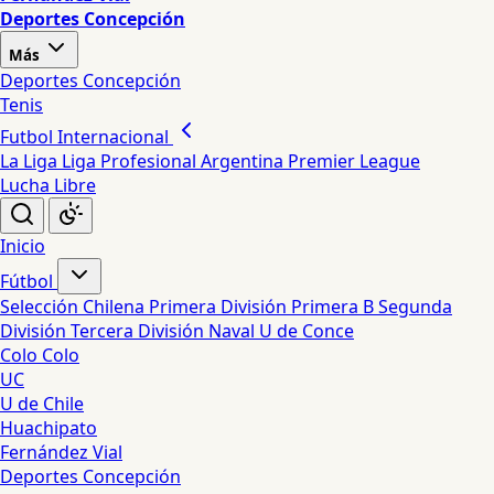
Deportes Concepción
Más
Deportes Concepción
Tenis
Futbol Internacional
La Liga
Liga Profesional Argentina
Premier League
Lucha Libre
Inicio
Fútbol
Selección Chilena
Primera División
Primera B
Segunda
División
Tercera División
Naval
U de Conce
Colo Colo
UC
U de Chile
Huachipato
Fernández Vial
Deportes Concepción