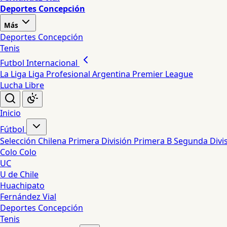
Deportes Concepción
Más
Deportes Concepción
Tenis
Futbol Internacional
La Liga
Liga Profesional Argentina
Premier League
Lucha Libre
Inicio
Fútbol
Selección Chilena
Primera División
Primera B
Segunda Divi
Colo Colo
UC
U de Chile
Huachipato
Fernández Vial
Deportes Concepción
Tenis