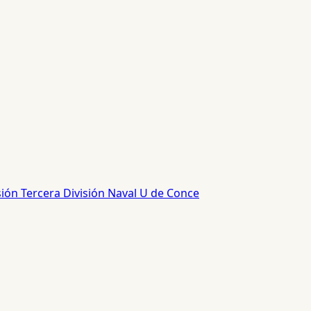
sión
Tercera División
Naval
U de Conce