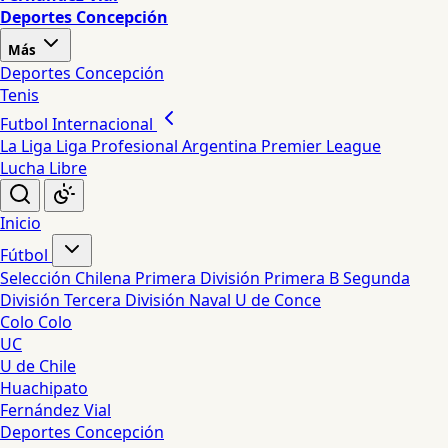
Deportes Concepción
Más
Deportes Concepción
Tenis
Futbol Internacional
La Liga
Liga Profesional Argentina
Premier League
Lucha Libre
Inicio
Fútbol
Selección Chilena
Primera División
Primera B
Segunda
División
Tercera División
Naval
U de Conce
Colo Colo
UC
U de Chile
Huachipato
Fernández Vial
Deportes Concepción