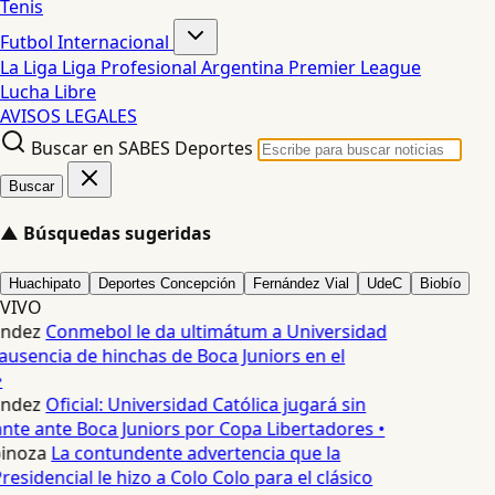
Tenis
Futbol Internacional
La Liga
Liga Profesional Argentina
Premier League
Lucha Libre
AVISOS LEGALES
Buscar en SABES Deportes
Buscar
▲
Búsquedas sugeridas
Huachipato
Deportes Concepción
Fernández Vial
UdeC
Biobío
VIVO
ndez
Conmebol le da ultimátum a Universidad
ausencia de hinchas de Boca Juniors en el
ndez
Oficial: Universidad Católica jugará sin
ante ante Boca Juniors por Copa Libertadores •
pinoza
La contundente advertencia que la
esidencial le hizo a Colo Colo para el clásico