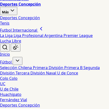
Deportes Concepción
Más
Deportes Concepción
Tenis
Futbol Internacional
La Liga
Liga Profesional Argentina
Premier League
Lucha Libre
Inicio
Fútbol
Selección Chilena
Primera División
Primera B
Segunda
División
Tercera División
Naval
U de Conce
Colo Colo
UC
U de Chile
Huachipato
Fernández Vial
Deportes Concepción