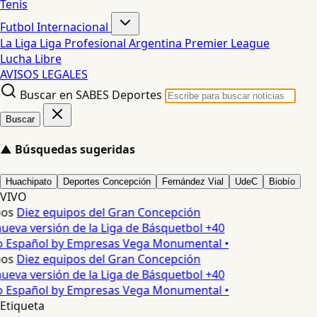
Tenis
Futbol Internacional
La Liga
Liga Profesional Argentina
Premier League
Lucha Libre
AVISOS LEGALES
Buscar en SABES Deportes
Buscar
▲
Búsquedas sugeridas
Huachipato
Deportes Concepción
Fernández Vial
UdeC
Biobío
VIVO
os
Diez equipos del Gran Concepción
ueva versión de la Liga de Básquetbol +40
o Español by Empresas Vega Monumental •
os
Diez equipos del Gran Concepción
ueva versión de la Liga de Básquetbol +40
o Español by Empresas Vega Monumental •
Etiqueta