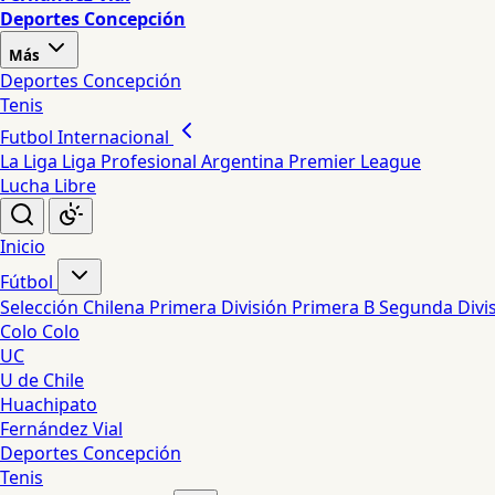
Deportes Concepción
Más
Deportes Concepción
Tenis
Futbol Internacional
La Liga
Liga Profesional Argentina
Premier League
Lucha Libre
Inicio
Fútbol
Selección Chilena
Primera División
Primera B
Segunda Divi
Colo Colo
UC
U de Chile
Huachipato
Fernández Vial
Deportes Concepción
Tenis