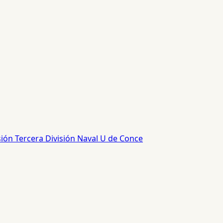
sión
Tercera División
Naval
U de Conce