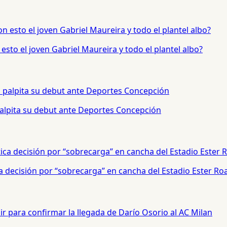
sto el joven Gabriel Maureira y todo el plantel albo?
palpita su debut ante Deportes Concepción
a decisión por “sobrecarga” en cancha del Estadio Ester Ro