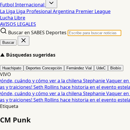
Futbol Internacional
La Liga
Liga Profesional Argentina
Premier League
Lucha Libre
AVISOS LEGALES
Buscar en SABES Deportes
Buscar
▲
Búsquedas sugeridas
Huachipato
Deportes Concepción
Fernández Vial
UdeC
Biobío
VIVO
de, cuándo y cómo ver a la chilena Stephanie Vaquer en l
y traiciones! Seth Rollins hace historia en el evento estelar 
de, cuándo y cómo ver a la chilena Stephanie Vaquer en l
y traiciones! Seth Rollins hace historia en el evento estelar 
Etiqueta
CM Punk