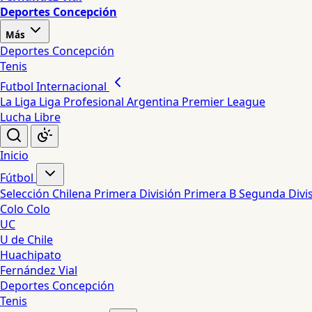
Deportes Concepción
Más
Deportes Concepción
Tenis
Futbol Internacional
La Liga
Liga Profesional Argentina
Premier League
Lucha Libre
Inicio
Fútbol
Selección Chilena
Primera División
Primera B
Segunda Divi
Colo Colo
UC
U de Chile
Huachipato
Fernández Vial
Deportes Concepción
Tenis