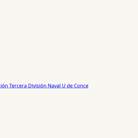
sión
Tercera División
Naval
U de Conce