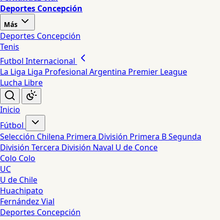
Deportes Concepción
Más
Deportes Concepción
Tenis
Futbol Internacional
La Liga
Liga Profesional Argentina
Premier League
Lucha Libre
Inicio
Fútbol
Selección Chilena
Primera División
Primera B
Segunda
División
Tercera División
Naval
U de Conce
Colo Colo
UC
U de Chile
Huachipato
Fernández Vial
Deportes Concepción