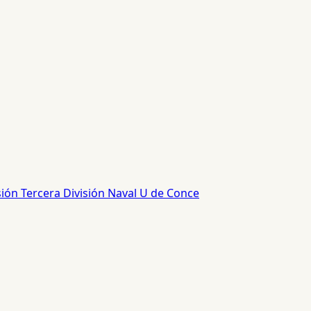
sión
Tercera División
Naval
U de Conce