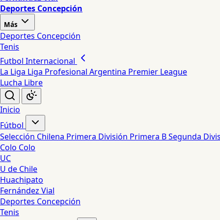
Deportes Concepción
Más
Deportes Concepción
Tenis
Futbol Internacional
La Liga
Liga Profesional Argentina
Premier League
Lucha Libre
Inicio
Fútbol
Selección Chilena
Primera División
Primera B
Segunda Divi
Colo Colo
UC
U de Chile
Huachipato
Fernández Vial
Deportes Concepción
Tenis