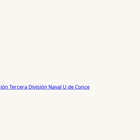
sión
Tercera División
Naval
U de Conce