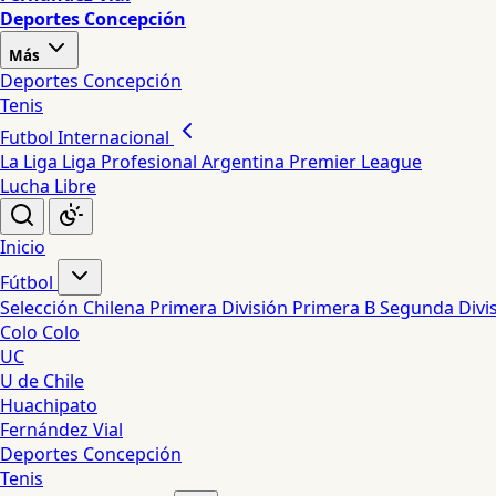
Deportes Concepción
Más
Deportes Concepción
Tenis
Futbol Internacional
La Liga
Liga Profesional Argentina
Premier League
Lucha Libre
Inicio
Fútbol
Selección Chilena
Primera División
Primera B
Segunda Divi
Colo Colo
UC
U de Chile
Huachipato
Fernández Vial
Deportes Concepción
Tenis