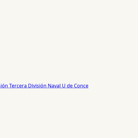
sión
Tercera División
Naval
U de Conce