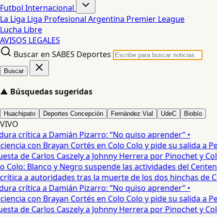
Futbol Internacional
La Liga
Liga Profesional Argentina
Premier League
Lucha Libre
AVISOS LEGALES
Buscar en SABES Deportes
Buscar
▲
Búsquedas sugeridas
Huachipato
Deportes Concepción
Fernández Vial
UdeC
Biobío
VIVO
ura crítica a Damián Pizarro: “No quiso aprender” •
iencia con Brayan Cortés en Colo Colo y pide su salida a P
sta de Carlos Caszely a Johnny Herrera por Pinochet y Colo 
 Colo: Blanco y Negro suspende las actividades del Centenari
rítica a autoridades tras la muerte de los dos hinchas de Col
ura crítica a Damián Pizarro: “No quiso aprender” •
iencia con Brayan Cortés en Colo Colo y pide su salida a P
sta de Carlos Caszely a Johnny Herrera por Pinochet y Colo 