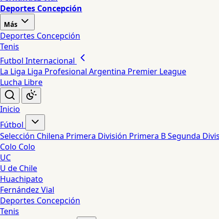
Deportes Concepción
Más
Deportes Concepción
Tenis
Futbol Internacional
La Liga
Liga Profesional Argentina
Premier League
Lucha Libre
Inicio
Fútbol
Selección Chilena
Primera División
Primera B
Segunda Divi
Colo Colo
UC
U de Chile
Huachipato
Fernández Vial
Deportes Concepción
Tenis