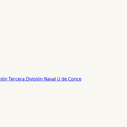
sión
Tercera División
Naval
U de Conce