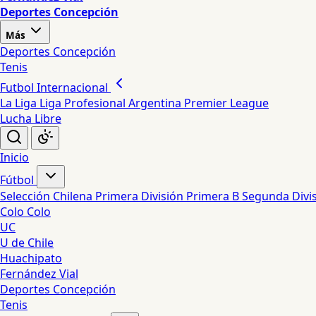
Deportes Concepción
Más
Deportes Concepción
Tenis
Futbol Internacional
La Liga
Liga Profesional Argentina
Premier League
Lucha Libre
Inicio
Fútbol
Selección Chilena
Primera División
Primera B
Segunda Divi
Colo Colo
UC
U de Chile
Huachipato
Fernández Vial
Deportes Concepción
Tenis